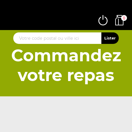
0
Commandez
votre repas